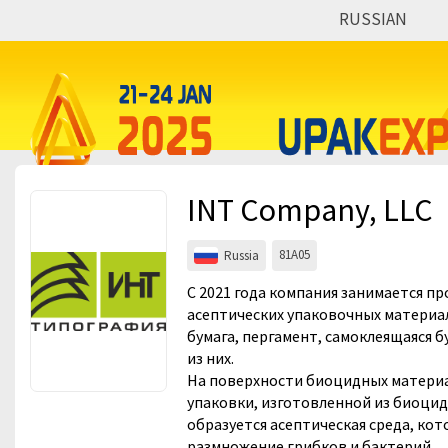
RUSSIAN
Events
Companies
About
INT Company, LLC
For visitors
For organizations
81A05
Russia
For organizers
С 2021 года компания занимается п
асептических упаковочных материал
Contacts
бумага, пергамент, самоклеящаяся б
из них.
HELP
На поверхности биоцидных материа
упаковки, изготовленной из биоци
образуется асептическая среда, ко
размножение грибков и бактерий.